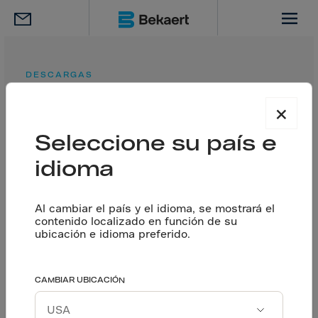
DESCARGAS
Descargar tus
×
documentos
Seleccione su país e
idioma
Queremos conocerlo. Cuéntanos los desafios de
tu proyecto para saber cómo podemos ayudarte
Al cambiar el país y el idioma, se mostrará el
a resolverlos.
contenido localizado en función de su
ubicación e idioma preferido.
Déjanos tus datos
CAMBIAR UBICACIÓN
Nombre
P. ej. Luis