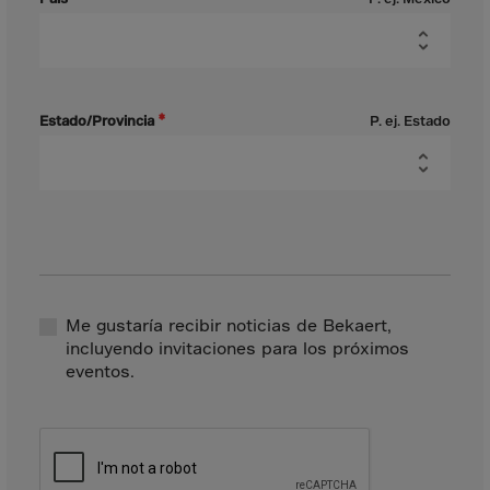
Aruba
Australia
Austria
Azerbaijan
Estado/Provincia
P. ej. Estado
Bahamas
Bahrain
Bangladesh
Barbados
Belarus
Belgium
Me gustaría recibir noticias de Bekaert,
incluyendo invitaciones para los próximos
Belize
eventos.
Benin
Bermuda
Bhutan