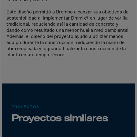
Cook Islands
Costa Rica
Este diseño permitió a Brembo alcanzar sus objetivos de
sostenibilidad al implementar Dramix® en lugar de varilla
Croatia
tradicional, reduciendo así la cantidad de concreto y
Cuba
dando como resultado una menor huella medioambiental.
Además, el diseño del proyecto ayudó a utilizar menos
Curaçao
equipo durante la construcción, reduciendo la mano de
obra empleada y logrando finalizar la construcción de la
Cyprus
planta en un tiempo récord.
Czech Republic
Dem. Rep. Congo
Denmark
Djibouti
Dominica
PROYECTOS
Dominican Rep.
Proyectos similares
Ecuador
Egypt