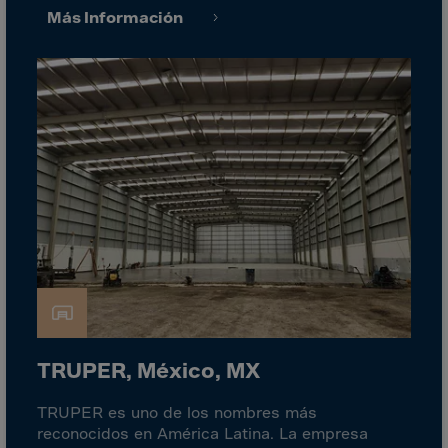
Guinea-Bissau
Más Información
Guyana
Haiti
Heard/McDon.Isl
Helgoland
Honduras
Hong Kong
Hungary
Iceland
India
Indonesia
Iran
TRUPER, México, MX
Iraq
TRUPER es uno de los nombres más
Ireland
reconocidos en América Latina. La empresa