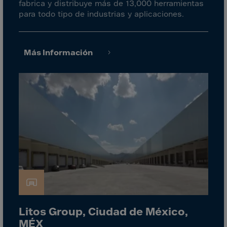
Israel
fabrica y distribuye más de 13,000 herramientas
para todo tipo de industrias y aplicaciones.
Italy
Ivory Coast
Jamaica
Más Información
Japan
Jersey
Jordan
Kazakhstan
Kenya
Kirghistan
Kiribati
Kosovo
Kuwait
Litos Group, Ciudad de México,
Laos
MÉX