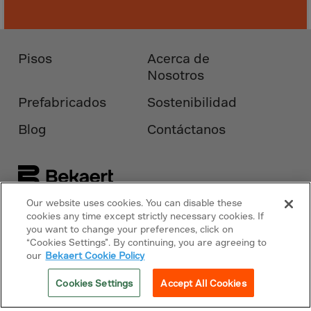
Monaco
Mongolia
Montenegro
Pisos
Acerca de
Montserrat
Nosotros
Morocco
Prefabricados
Sostenibilidad
Mozambique
Blog
Contáctanos
Myanmar
N.Mariana Islnd
Namibia
Nauru
Our website uses cookies. You can disable these
Síguenos en
Bekaert.com
cookies any time except strictly necessary cookies. If
Nepal
you want to change your preferences, click on
“Cookies Settings”. By continuing, you are agreeing to
Netherlands
Avisos
our
Bekaert Cookie Policy
New Caledonia
Política de cookies
Cookies Settings
Accept All Cookies
Palestine