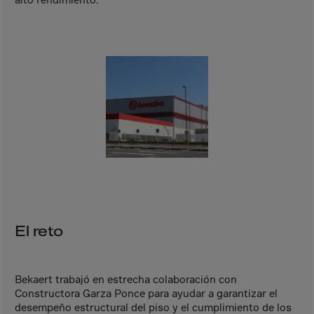
Aruba
Australia
Austria
Azerbaijan
Bahamas
Bahrain
Bangladesh
Barbados
Belarus
Belgium
Belize
El reto
Benin
Bermuda
Bekaert trabajó en estrecha colaboración con
Bhutan
Constructora Garza Ponce para ayudar a garantizar el
desempeño estructural del piso y el cumplimiento de los