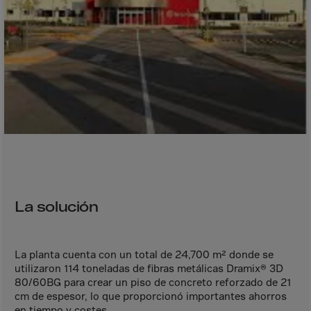
Canada
Canary Islands
Cape Verdian
Cayman Islands
Centr.Afr.Rep.
Ceuta
Chad
Chile
P.R.CHINA
Christmas Islnd
La solución
Cocos Islands
Colombia
La planta cuenta con un total de 24,700 m² donde se
Comorin
utilizaron 114 toneladas de fibras metálicas Dramix® 3D
80/60BG para crear un piso de concreto reforzado de 21
Congo
cm de espesor, lo que proporcionó importantes ahorros
en tiempo y costes.