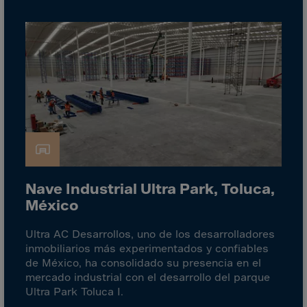
El Salvador
Equatorial Gui.
Eritrea
Estonia
Ethiopia
Falkland Islnds
Faroe Islands
Fiji
Finland
Nave Industrial Ultra Park, Toluca,
France
México
Frenc.Polynesia
Ultra AC Desarrollos, uno de los desarrolladores
French Guiana
inmobiliarios más experimentados y confiables
de México, ha consolidado su presencia en el
French S.Territ
mercado industrial con el desarrollo del parque
Gabon
Ultra Park Toluca I.