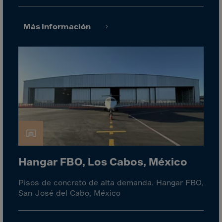
Gambia
Georgia
Más Información
Germany
Ghana
Gibraltar
Great Britain
Greece
Greenland
Grenada
Guadeloupe
Guam
Hangar FBO, Los Cabos, México
Guatemala
Pisos de concreto de alta demanda. Hangar FBO,
Guernsey
San José del Cabo, México
Guinea