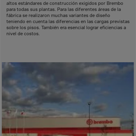
Bolivia
altos estándares de construcción exigidos por Brembo
para todas sus plantas. Para las diferentes áreas de la
Bosnia-Herz.
fábrica se realizaron muchas variantes de diseño
Botswana
teniendo en cuenta las diferencias en las cargas previstas
sobre los pisos. También era esencial lograr eficiencias a
Bouvet Island
nivel de costos.
Brazil
Brit.Ind.Oc.Ter
Brit.Virgin Is.
Brunei Dar-es-S
Buesingen
Bulgaria
Burkina-Faso
Burundi
Cambodia
Cameroon