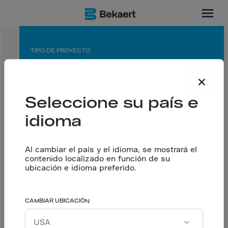
MX
TIPO DE PROYECTO
Planta de fabricación
×
APLICACIÓN
Seleccione su país e
Piso con juntas aserradas&nbsp;
idioma
SOCIOS
Contratista general: Constructora Garza Ponce
Al cambiar el país y el idioma, se mostrará el
Contratista de pisos: Grupo Constructor Infinity
contenido localizado en función de su
Concretera: Concretos Apasco S.A de C.V.
ubicación e idioma preferido.
Aporta a la
CAMBIAR UBICACIÓN
Hablemos
construcción en