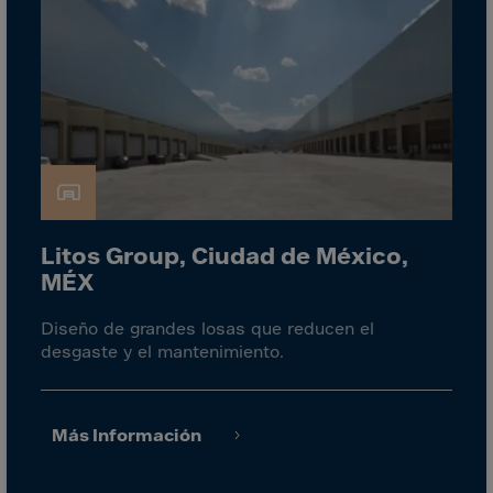
Guinea-Bissau
Guyana
Haiti
Heard/McDon.Isl
Helgoland
Honduras
Hong Kong
Hungary
Litos Group, Ciudad de México,
MÉX
Iceland
India
Diseño de grandes losas que reducen el
desgaste y el mantenimiento.
Indonesia
Iran
Iraq
Más Información
Ireland