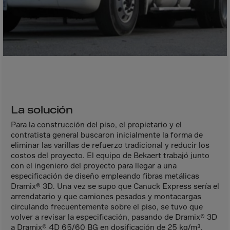
Bolivia
Bosnia-Herz.
Botswana
Bouvet Island
Brazil
Brit.Ind.Oc.Ter
Brit.Virgin Is.
La solución
Brunei Dar-es-S
Para la construcción del piso, el propietario y el
Buesingen
contratista general buscaron inicialmente la forma de
eliminar las varillas de refuerzo tradicional y reducir los
Bulgaria
costos del proyecto. El equipo de Bekaert trabajó junto
Burkina-Faso
con el ingeniero del proyecto para llegar a una
especificación de diseño empleando fibras metálicas
Burundi
Dramix® 3D. Una vez se supo que Canuck Express sería el
arrendatario y que camiones pesados y montacargas
Cambodia
circulando frecuentemente sobre el piso, se tuvo que
Cameroon
volver a revisar la especificación, pasando de Dramix® 3D
a Dramix® 4D 65/60 BG en dosificación de 25 kg/m³.