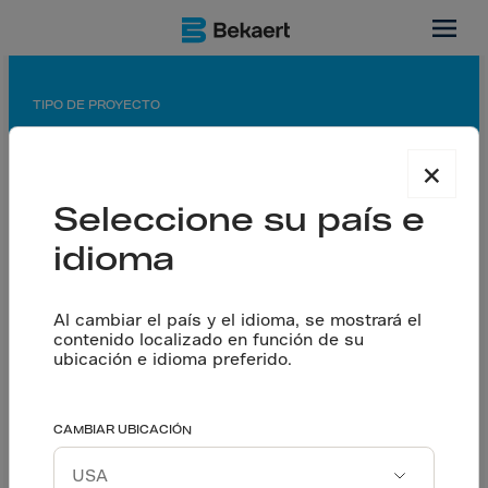
Ontario, CA
TIPO DE PROYECTO
Almacén / Centro de distribución
×
APLICACIÓN
Seleccione su país e
Piso cortado con sierra
idioma
SOCIOS
Contratista general: Maple Reinders
Contratista de pisos: Belmont Concrete Finishing
Al cambiar el país y el idioma, se mostrará el
contenido localizado en función de su
Diseñador: Dorlan Tacoma Engineering &amp;
ubicación e idioma preferido.
Dorlan Engineering Consultants Inc
Cumple con los más
CAMBIAR UBICACIÓN
Hablemos
altos requisitos de