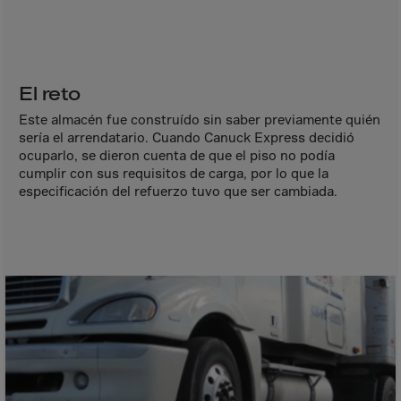
Aruba
Australia
Austria
Azerbaijan
El reto
Bahamas
Este almacén fue construído sin saber previamente quién
sería el arrendatario. Cuando Canuck Express decidió
Bahrain
ocuparlo, se dieron cuenta de que el piso no podía
cumplir con sus requisitos de carga, por lo que la
Bangladesh
especificación del refuerzo tuvo que ser cambiada.
Barbados
Belarus
Belgium
Belize
Benin
Bermuda
Bhutan