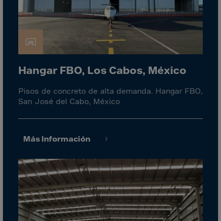
El Salvador
Equatorial Gui.
Eritrea
Estonia
Ethiopia
Hangar FBO, Los Cabos, México
Falkland Islnds
Pisos de concreto de alta demanda. Hangar FBO,
Faroe Islands
San José del Cabo, México
Fiji
Finland
Más Información
France
Frenc.Polynesia
French Guiana
French S.Territ
Gabon