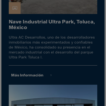
Cook Islands
Costa Rica
Croatia
Nave Industrial Ultra Park, Toluca,
Cuba
México
Curaçao
Ultra AC Desarrollos, uno de los desarrolladores
Cyprus
inmobiliarios más experimentados y confiables
Czech Republic
de México, ha consolidado su presencia en el
mercado industrial con el desarrollo del parque
Dem. Rep. Congo
Ultra Park Toluca I.
Denmark
Djibouti
Más Información
Dominica
Dominican Rep.
Ecuador
Egypt