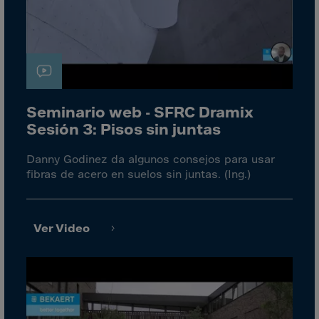
Bolivia
Bosnia-Herz.
Botswana
Bouvet Island
Brazil
Seminario web - SFRC Dramix
Brit.Ind.Oc.Ter
Sesión 3: Pisos sin juntas
Brit.Virgin Is.
Danny Godinez da algunos consejos para usar
Brunei Dar-es-S
fibras de acero en suelos sin juntas. (Ing.)
Buesingen
Bulgaria
Ver Video
Burkina-Faso
Burundi
Cambodia
Cameroon