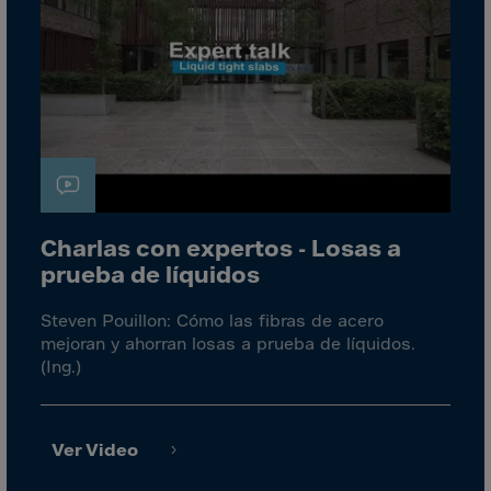
Canada
Canary Islands
Cape Verdian
Cayman Islands
Centr.Afr.Rep.
Ceuta
Chad
Charlas con expertos - Losas a
Chile
prueba de líquidos
P.R.CHINA
Christmas Islnd
Steven Pouillon: Cómo las fibras de acero
mejoran y ahorran losas a prueba de líquidos.
Cocos Islands
(Ing.)
Colombia
Comorin
Ver Video
Congo