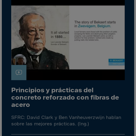
El Salvador
Equatorial Gui.
Eritrea
Estonia
Ethiopia
Falkland Islnds
Faroe Islands
Fiji
Finland
France
Principios y prácticas del
concreto reforzado con fibras de
Frenc.Polynesia
acero
French Guiana
SFRC: David Clark y Ben Vanheuverzwijn hablan
French S.Territ
sobre las mejores prácticas. (Ing.)
Gabon