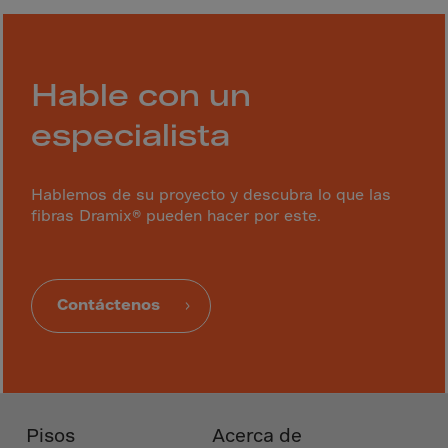
Guinea-Bissau
Guyana
Haiti
Hable con un
Heard/McDon.Isl
especialista
Helgoland
Honduras
Hablemos de su proyecto y descubra lo que las
Hong Kong
fibras Dramix® pueden hacer por este.
Hungary
Iceland
India
Contáctenos
Indonesia
Iran
Iraq
Ireland
Pisos
Acerca de