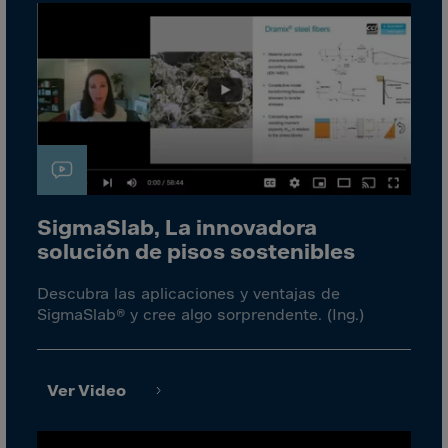
Cook Islands
Costa Rica
Croatia
Cuba
Curaçao
Cyprus
Czech Republic
SigmaSlab, La innovadora
Dem. Rep. Congo
solución de pisos sostenibles
Denmark
Djibouti
Descubra las aplicaciones y ventajas de
SigmaSlab® y cree algo sorprendente. (Ing.)
Dominica
Dominican Rep.
Ecuador
Ver Video
Egypt