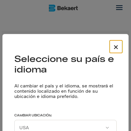
IAPMO
×
Seleccione su país e
Gracias a los informes de evaluación de IAPMO,
podemos incorporar el diseño con fibras en los
idioma
diferentes códigos y estándares de la construcción
estadounidense. Byron Benson, director técnico de
desarrollo comercial de Bekaert EE. UU., se complace en
Al cambiar el país y el idioma, se mostrará el
brindarle más información sobre estas pautas de diseño
contenido localizado en función de su
para concreto reforzado con fibras en esta charla de
ubicación e idioma preferido.
expertos.
CAMBIAR UBICACIÓN