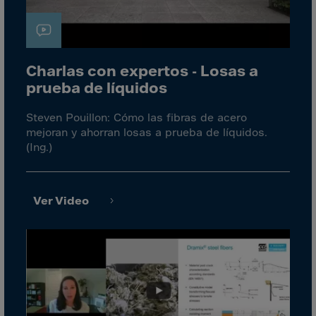
Canada
Canary Islands
Cape Verdian
Charlas con expertos - Losas a
Cayman Islands
prueba de líquidos
Centr.Afr.Rep.
Ceuta
Steven Pouillon: Cómo las fibras de acero
mejoran y ahorran losas a prueba de líquidos.
Chad
(Ing.)
Chile
P.R.CHINA
Ver Video
Christmas Islnd
Cocos Islands
Colombia
Comorin
Congo