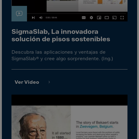
Cook Islands
Costa Rica
Croatia
Cuba
SigmaSlab, La innovadora
solución de pisos sostenibles
Curaçao
Cyprus
Descubra las aplicaciones y ventajas de
SigmaSlab® y cree algo sorprendente. (Ing.)
Czech Republic
Dem. Rep. Congo
Denmark
Ver Video
Djibouti
Dominica
Dominican Rep.
Ecuador
Egypt