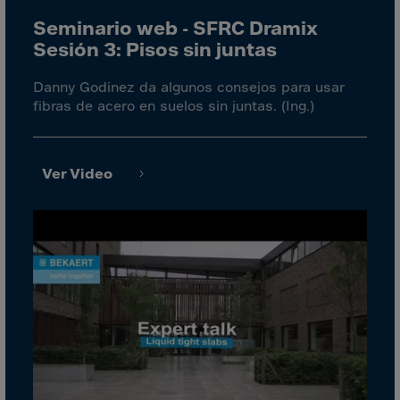
Bolivia
Seminario web - SFRC Dramix
Bosnia-Herz.
Sesión 3: Pisos sin juntas
Botswana
Danny Godinez da algunos consejos para usar
Bouvet Island
fibras de acero en suelos sin juntas. (Ing.)
Brazil
Brit.Ind.Oc.Ter
Brit.Virgin Is.
Ver Video
Brunei Dar-es-S
Buesingen
Bulgaria
Burkina-Faso
Burundi
Cambodia
Cameroon