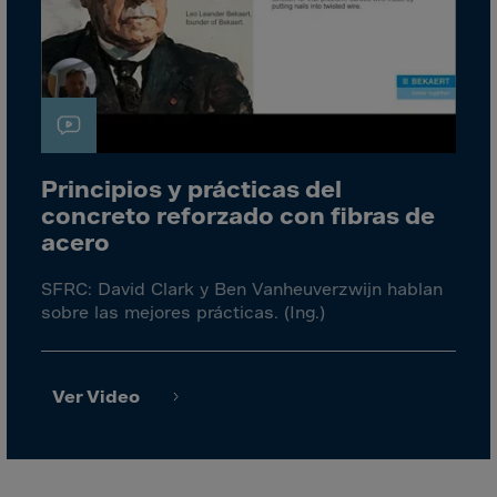
El Salvador
Equatorial Gui.
Eritrea
Estonia
Ethiopia
Falkland Islnds
Principios y prácticas del
concreto reforzado con fibras de
Faroe Islands
acero
Fiji
Finland
SFRC: David Clark y Ben Vanheuverzwijn hablan
sobre las mejores prácticas. (Ing.)
France
Frenc.Polynesia
French Guiana
Ver Video
French S.Territ
Gabon