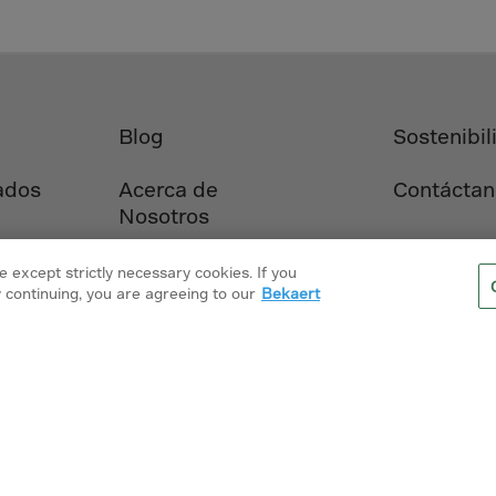
lvador
orial Gui.
a
ia
Blog
Sostenibil
pia
and Islnds
ados
Acerca de
Contáctan
Nosotros
 Islands
 except strictly necessary cookies. If you
nd
 continuing, you are agreeing to our
Bekaert
e
.Polynesia
h Guiana
Avisos
Política de cookies
Bekaert.com
 S.Territ
n
servados