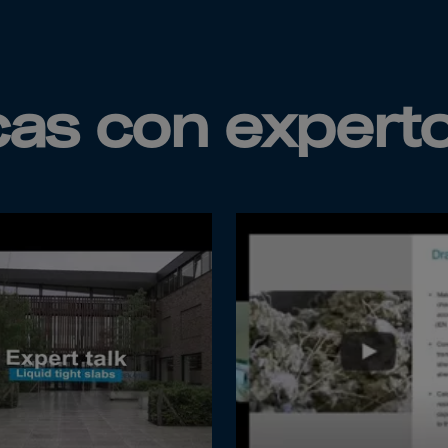
a
lia
ia
aijan
icas con expert
mas
in
adesh
ados
us
um
e
uda
an