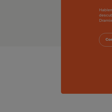
Islands
 Rica
Hablem
descub
ia
Dramix
ao
Co
us
 Republic
Rep. Congo
ark
ti
ica
ican Rep.
dor