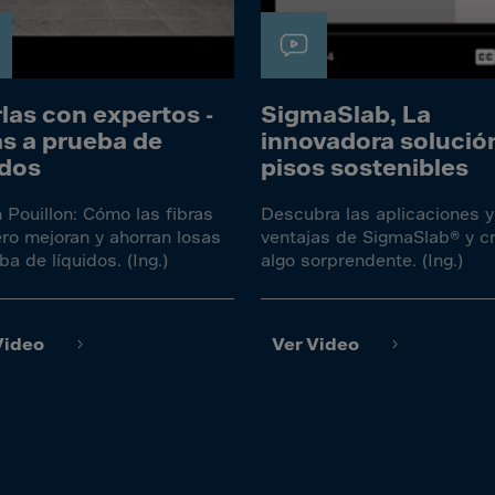
a
a-Herz.
wana
t Island
las con expertos -
SigmaSlab, La
s a prueba de
innovadora solució
idos
pisos sostenibles
nd.Oc.Ter
 Pouillon: Cómo las fibras
Descubra las aplicaciones y
irgin Is.
ro mejoran y ahorran losas
ventajas de SigmaSlab® y c
i Dar-es-S
ba de líquidos. (Ing.)
algo sorprendente. (Ing.)
ngen
ria
Video
Ver Video
na-Faso
di
odia
roon