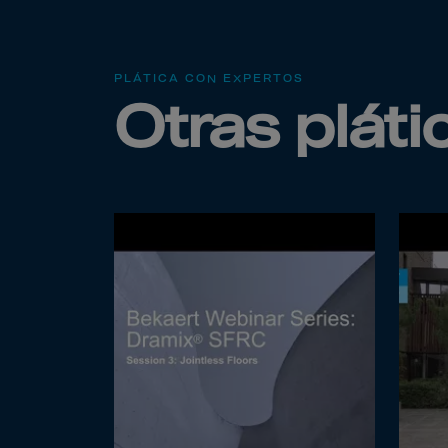
Arub
Austra
Austr
PLÁTICA CON EXPERTOS
Azerb
Otras plát
Baha
Bahra
Bangl
Barb
Belar
Belgi
Beliz
Benin
Berm
Bhut