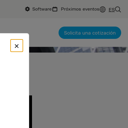
Software
Próximos eventos
ES
Solicita una cotización
×
uctura