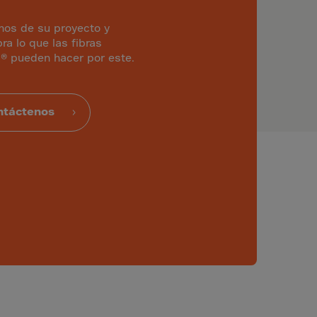
os de su proyecto y
ra lo que las fibras
® pueden hacer por este.
ntáctenos