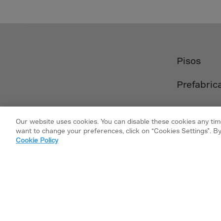
El Sa
Equat
Eritre
Eston
Pisos
Ethio
Falkl
Prefabric
Faroe
Fiji
Our website uses cookies. You can disable these cookies any time
Finla
want to change your preferences, click on “Cookies Settings”. By
Cookie Policy
Franc
Frenc
Frenc
Síguenos en
French
Gabo
Copyright © 2026 Bekaert. Todos los derechos re