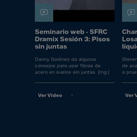
Bolivi
Bosni
Bots
Bouve
Seminario web - SFRC
Char
Dramix Sesión 3: Pisos
Losa
Brazil
sin juntas
líqu
Brit.I
Danny Godinez da algunos
Steven
Brit.V
consejos para usar fibras de
de ace
Brune
acero en suelos sin juntas. (Ing.)
a prue
Buesi
Bulga
Ver Video
Ver 
Burki
Burun
Camb
Came