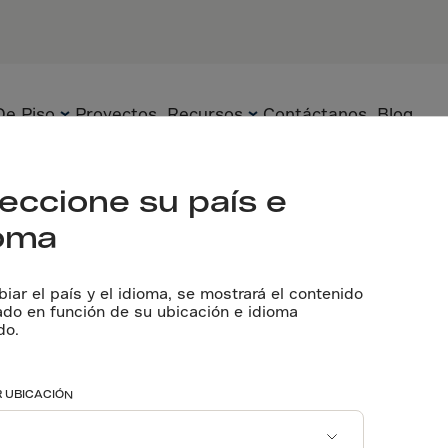
ctura
De Piso
Proyectos
Recursos
Contáctanos
Blog
sos de concreto reforzados en México. Sesión 4: Aplicaciones en Infraestr
eccione su país e
ioma
ión en pisos de concreto reforzados en México. Sesión 4:
Piso
Tecnología
Documentos
iones en Infraestructura
Técnicos
iar el país y el idioma, se mostrará el contenido
Prefabricado
Soluciones
ado en función de su ubicación e idioma
do.
Pláticas con
Underground
Sostenibilidad
Expertos
Aplicaciones
 UBICACIÓN
Herramienta de