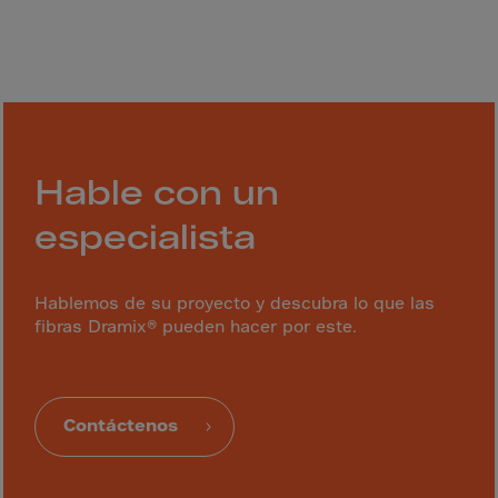
Bolivia
Bosnia-Herz.
Botswana
Bouvet Island
Brazil
Brit.Ind.Oc.Ter
Hable con un
Brit.Virgin Is.
especialista
Brunei Dar-es-S
Buesingen
Hablemos de su proyecto y descubra lo que las
Bulgaria
fibras Dramix® pueden hacer por este.
Burkina-Faso
Burundi
Contáctenos
Cambodia
Cameroon