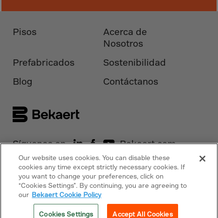
Canada
Canary Islands
Pisos
Acerca de
Cape Verdian
Nosotros
Cayman Islands
Prefabricados
Sostenibilidad
Centr.Afr.Rep.
Ceuta
Blog
Contáctanos
Chad
Chile
P.R.CHINA
Christmas Islnd
Síguenos en
Bekaert.com
Cocos Islands
Our website uses cookies. You can disable these
cookies any time except strictly necessary cookies. If
Avisos
Colombia
you want to change your preferences, click on
“Cookies Settings”. By continuing, you are agreeing to
Comorin
Política de cookies
our
Bekaert Cookie Policy
Congo
Copyright © 2026 Bekaert. Todos los
Cookies Settings
Accept All Cookies