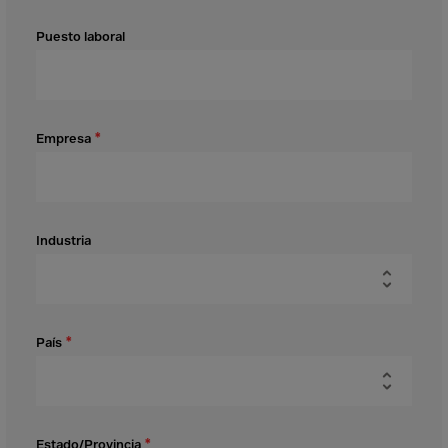
Aruba
Australia
Puesto laboral
Austria
Azerbaijan
Bahamas
Empresa
Bahrain
Bangladesh
Barbados
Industria
Belarus
Belgium
Belize
País
Benin
Bermuda
Bhutan
Estado/Provincia