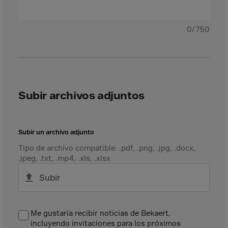
Canada
Canary Islands
0/750
Cape Verdian
Cayman Islands
Centr.Afr.Rep.
Ceuta
Subir archivos adjuntos
Chad
Chile
P.R.CHINA
Subir un archivo adjunto
Christmas Islnd
Tipo de archivo compatible: .pdf, .png, .jpg, .docx,
.jpeg, .txt, .mp4, .xls, .xlsx
Cocos Islands
Subir
Colombia
Comorin
Congo
Me gustaría recibir noticias de Bekaert,
incluyendo invitaciones para los próximos