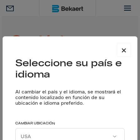
Contáctanos
×
¿Ya tienes un proyecto en mente?
(Solicita
Seleccione su país e
una cotización)
idioma
El segmento que le interesa
Al cambiar el país y el idioma, se mostrará el
contenido localizado en función de su
ubicación e idioma preferido.
Elegir segmento
CAMBIAR UBICACIÓN