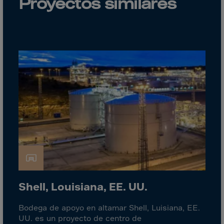
Proyectos similares
Canada
Canary Islands
Cape Verdian
Cayman Islands
Centr.Afr.Rep.
Ceuta
Chad
Chile
P.R.CHINA
Christmas Islnd
Cocos Islands
Colombia
Shell, Louisiana, EE. UU.
Comorin
Bodega de apoyo en altamar Shell, Luisiana, EE.
Congo
UU. es un proyecto de centro de