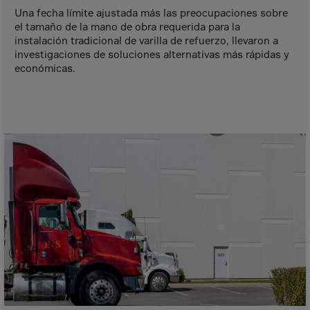
Aruba
Una fecha límite ajustada más las preocupaciones sobre
Australia
el tamaño de la mano de obra requerida para la
instalación tradicional de varilla de refuerzo, llevaron a
Austria
investigaciones de soluciones alternativas más rápidas y
Azerbaijan
económicas.
Bahamas
Bahrain
Bangladesh
Barbados
Belarus
Belgium
Belize
Benin
Bermuda
Bhutan