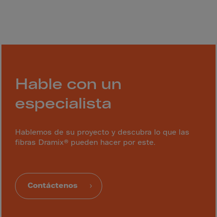
Bolivia
Bosnia-Herz.
Botswana
Bouvet Island
Brazil
Brit.Ind.Oc.Ter
Hable con un
Brit.Virgin Is.
especialista
Brunei Dar-es-S
Buesingen
Hablemos de su proyecto y descubra lo que las
Bulgaria
fibras Dramix® pueden hacer por este.
Burkina-Faso
Burundi
Contáctenos
Cambodia
Cameroon