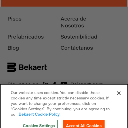
Canada
Canary Islands
Pisos
Acerca de
Cape Verdian
Nosotros
Cayman Islands
Prefabricados
Sostenibilidad
Centr.Afr.Rep.
Ceuta
Blog
Contáctanos
Chad
Chile
P.R.CHINA
Christmas Islnd
Síguenos en
Bekaert.com
Cocos Islands
Our website uses cookies. You can disable these
cookies any time except strictly necessary cookies. If
Avisos
Colombia
you want to change your preferences, click on
“Cookies Settings”. By continuing, you are agreeing to
Comorin
Política de cookies
our
Bekaert Cookie Policy
Congo
Copyright © 2026 Bekaert. Todos los
Cookies Settings
Accept All Cookies