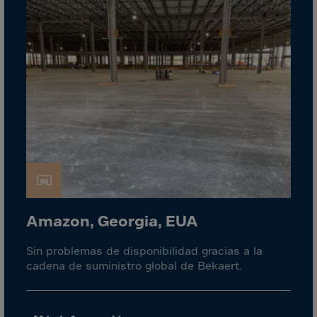
El Salvador
Equatorial Gui.
Eritrea
Estonia
Ethiopia
Falkland Islnds
Faroe Islands
Fiji
Finland
France
Amazon, Georgia, EUA
Frenc.Polynesia
Sin problemas de disponibilidad gracias a la
French Guiana
cadena de suministro global de Bekaert.
French S.Territ
Gabon