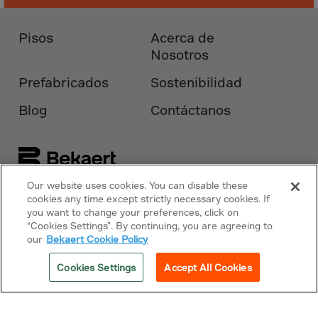
Malaysia
Maldives
Pisos
Acerca de
Mali
Nosotros
Malta
Prefabricados
Sostenibilidad
Marshall Islnds
Blog
Contáctanos
Martinique
Mauretania
Mauritius
Mayotte
Our website uses cookies. You can disable these
Síguenos en
Bekaert.com
cookies any time except strictly necessary cookies. If
Melilla
you want to change your preferences, click on
“Cookies Settings”. By continuing, you are agreeing to
Mexico
Avisos
our
Bekaert Cookie Policy
Micronesia
Política de cookies
Cookies Settings
Accept All Cookies
Minor Outl.Ins.
Moldavia
Copyright © 2026 Bekaert. Todos los
derechos reservados