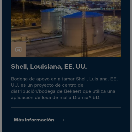
Cook Islands
Costa Rica
Croatia
Cuba
Curaçao
Cyprus
Czech Republic
Shell, Louisiana, EE. UU.
Dem. Rep. Congo
Denmark
Bodega de apoyo en altamar Shell, Luisiana, EE.
UU. es un proyecto de centro de
Djibouti
distribución/bodega de Bekaert que utiliza una
Dominica
aplicación de losa de malla Dramix® 5D.
Dominican Rep.
Ecuador
Más Información
Egypt