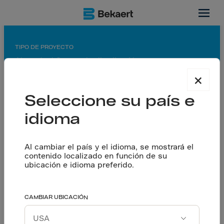
Ontario, CA
TIPO DE PROYECTO
Almacén / Centro de distribución
×
APLICACIÓN
Piso cortado con sierra
Seleccione su país e
idioma
SOCIOS
Contratista general: Graham Construction
Contratista de pisos: Belmont Concrete Finishing
Al cambiar el país y el idioma, se mostrará el
Ltd/Northfleet Concrete Floors Inc.
contenido localizado en función de su
Diseñador: Ingeniería Dorlan
ubicación e idioma preferido.
Concretera: Belmont Concrete Finishing
A pesar de que se usa
CAMBIAR UBICACIÓN
Hablemos
menos acero: se