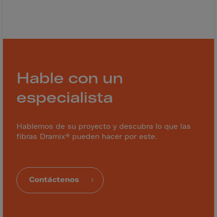
Latvia
Lebanon
Lesotho
Liberia
Libya
Hable con un
Liechtenstein
especialista
Lithuania
Livigno
Lugano
Hablemos de su proyecto y descubra lo que las
fibras Dramix® pueden hacer por este.
Luxembourg
Macau
Macedonia
Contáctenos
Madagascar
Malawi