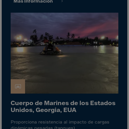
Gambia
Más Información
Georgia
Germany
Ghana
Gibraltar
Great Britain
Greece
Greenland
Grenada
Guadeloupe
Guam
Guatemala
Cuerpo de Marines de los Estados
Unidos, Georgia, EUA
Guernsey
Guinea
Proporciona resistencia al impacto de cargas
dinámicas pesadas (tanques).