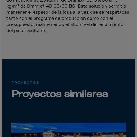
Canada
kg/m³ de Dramix® 4D 65/60 BG. Esta solución permitió
Canary Islands
mantener el espesor de la losa a la vez que se respetaban
tanto con el programa de producción como con el
Cape Verdian
presupuesto, manteniendo el alto nivel de rendimiento
Cayman Islands
del piso resultante.
Centr.Afr.Rep.
Ceuta
Chad
Chile
P.R.CHINA
PROYECTOS
Christmas Islnd
Proyectos similares
Cocos Islands
Colombia
Comorin
Congo