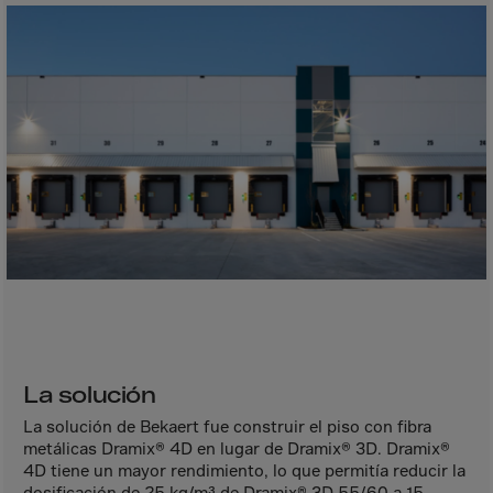
Bolivia
Bosnia-Herz.
Botswana
Bouvet Island
Brazil
Brit.Ind.Oc.Ter
Brit.Virgin Is.
Brunei Dar-es-S
Buesingen
Bulgaria
Burkina-Faso
Burundi
La solución
Cambodia
La solución de Bekaert fue construir el piso con fibra
metálicas Dramix® 4D en lugar de Dramix® 3D. Dramix®
Cameroon
4D tiene un mayor rendimiento, lo que permitía reducir la
dosificación de 25 kg/m³ de Dramix® 3D 55/60 a 15