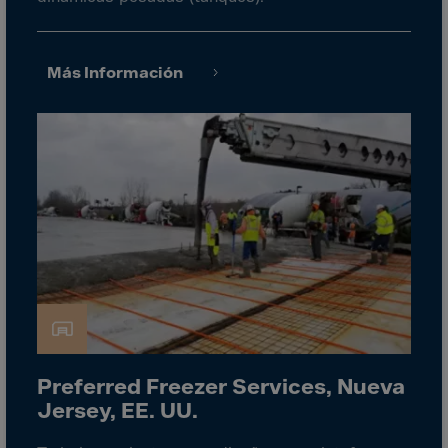
Guinea-Bissau
Guyana
Haiti
Más Información
Heard/McDon.Isl
Helgoland
Honduras
Hong Kong
Hungary
Iceland
India
Indonesia
Iran
Preferred Freezer Services, Nueva
Iraq
Jersey, EE. UU.
Ireland