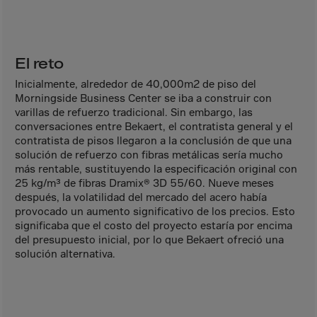
Aruba
Australia
Austria
El reto
Azerbaijan
Inicialmente, alrededor de 40,000m2 de piso del
Bahamas
Morningside Business Center se iba a construir con
varillas de refuerzo tradicional. Sin embargo, las
Bahrain
conversaciones entre Bekaert, el contratista general y el
Bangladesh
contratista de pisos llegaron a la conclusión de que una
solución de refuerzo con fibras metálicas sería mucho
Barbados
más rentable, sustituyendo la especificación original con
Belarus
25 kg/m³ de fibras Dramix® 3D 55/60. Nueve meses
después, la volatilidad del mercado del acero había
Belgium
provocado un aumento significativo de los precios. Esto
significaba que el costo del proyecto estaría por encima
Belize
del presupuesto inicial, por lo que Bekaert ofreció una
Benin
solución alternativa.
Bermuda
Bhutan