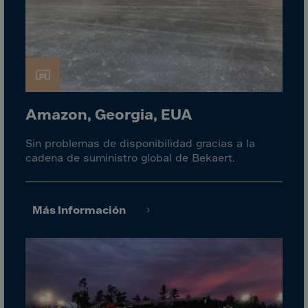
Gambia
Georgia
Germany
Ghana
Gibraltar
Great Britain
Amazon, Georgia, EUA
Greece
Sin problemas de disponibilidad gracias a la
Greenland
cadena de suministro global de Bekaert.
Grenada
Guadeloupe
Más Información
Guam
Guatemala
Guernsey
Guinea