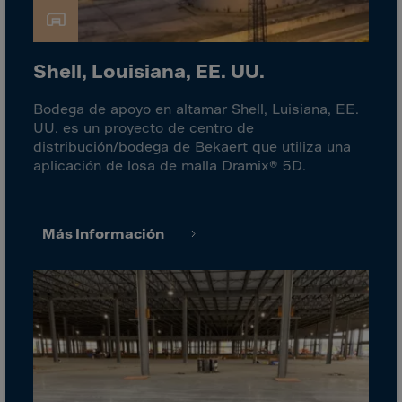
El Salvador
Equatorial Gui.
Eritrea
Shell, Louisiana, EE. UU.
Estonia
Bodega de apoyo en altamar Shell, Luisiana, EE.
Ethiopia
UU. es un proyecto de centro de
Falkland Islnds
distribución/bodega de Bekaert que utiliza una
aplicación de losa de malla Dramix® 5D.
Faroe Islands
Fiji
Finland
Más Información
France
Frenc.Polynesia
French Guiana
French S.Territ
Gabon