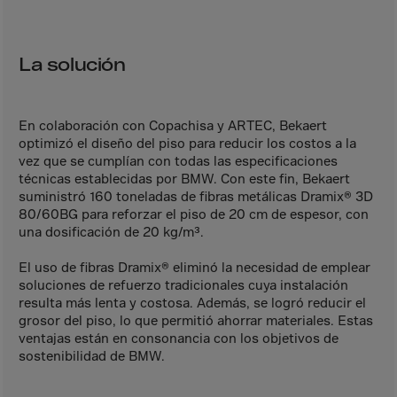
Canada
Canary Islands
Cape Verdian
La solución
Cayman Islands
Centr.Afr.Rep.
En colaboración con Copachisa y ARTEC, Bekaert
optimizó el diseño del piso para reducir los costos a la
Ceuta
vez que se cumplían con todas las especificaciones
Chad
técnicas establecidas por BMW. Con este fin, Bekaert
suministró 160 toneladas de fibras metálicas Dramix® 3D
Chile
80/60BG para reforzar el piso de 20 cm de espesor, con
P.R.CHINA
una dosificación de 20 kg/m³.
Christmas Islnd
El uso de fibras Dramix® eliminó la necesidad de emplear
soluciones de refuerzo tradicionales cuya instalación
Cocos Islands
resulta más lenta y costosa. Además, se logró reducir el
Colombia
grosor del piso, lo que permitió ahorrar materiales. Estas
ventajas están en consonancia con los objetivos de
Comorin
sostenibilidad de BMW.
Congo