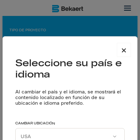
MX
TIPO DE PROYECTO
Planta de fabricación
×
APLICACIÓN
Seleccione su país e
Piso con juntas aserradas
idioma
SOCIOS
Contratista general: Copachisa SA de CV
Contratista de pisos: Aditivos Y Recubrimientos
Al cambiar el país y el idioma, se mostrará el
contenido localizado en función de su
Técnicos (ARTEC)
ubicación e idioma preferido.
Concretera: Cemex Concretos
Contribuye a lograr los
CAMBIAR UBICACIÓN
Hablemos
objetivos de