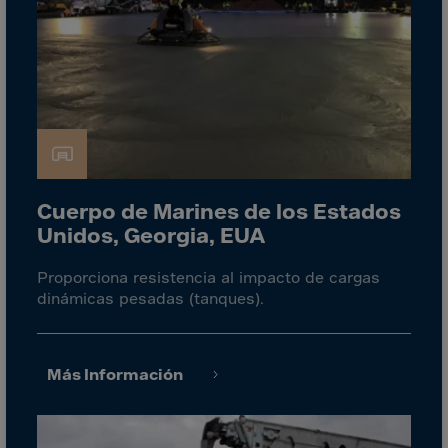
Guinea-Bissau
Guyana
Haiti
Heard/McDon.Isl
Helgoland
Honduras
Hong Kong
Cuerpo de Marines de los Estados
Hungary
Unidos, Georgia, EUA
Iceland
Proporciona resistencia al impacto de cargas
India
dinámicas pesadas (tanques).
Indonesia
Iran
Más Información
Iraq
Ireland