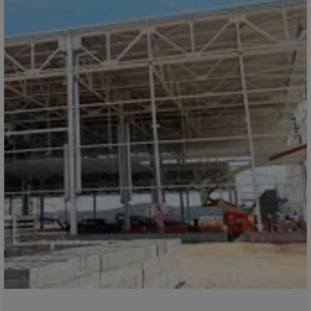
Bolivia
Bosnia-Herz.
Botswana
Bouvet Island
Brazil
Brit.Ind.Oc.Ter
Brit.Virgin Is.
Brunei Dar-es-S
Buesingen
Bulgaria
Burkina-Faso
Burundi
Cambodia
Cameroon