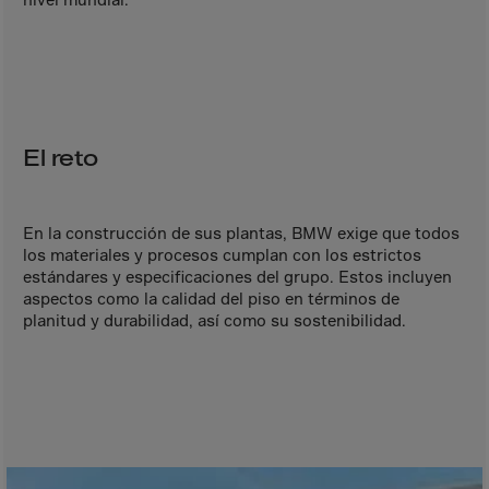
Aruba
Australia
Austria
Azerbaijan
Bahamas
El reto
Bahrain
Bangladesh
En la construcción de sus plantas, BMW exige que todos
Barbados
los materiales y procesos cumplan con los estrictos
estándares y especificaciones del grupo. Estos incluyen
Belarus
aspectos como la calidad del piso en términos de
Belgium
planitud y durabilidad, así como su sostenibilidad.
Belize
Benin
Bermuda
Bhutan