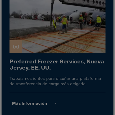
Israel
Italy
Ivory Coast
Jamaica
Japan
Jersey
Jordan
Kazakhstan
Preferred Freezer Services, Nueva
Kenya
Jersey, EE. UU.
Kirghistan
Trabajamos juntos para diseñar una plataforma
Kiribati
de transferencia de carga más delgada.
Kosovo
Kuwait
Más Información
Laos