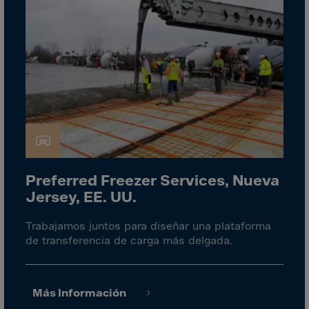
Guinea-Bissau
Guyana
Haiti
Heard/McDon.Isl
Helgoland
Honduras
Hong Kong
Hungary
Preferred Freezer Services, Nueva
Iceland
Jersey, EE. UU.
India
Indonesia
Trabajamos juntos para diseñar una plataforma
de transferencia de carga más delgada.
Iran
Iraq
Ireland
Más Información