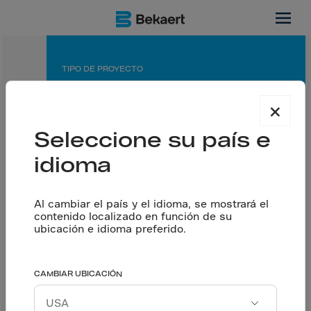
Ontario, CA
TIPO DE PROYECTO
Planta de fabricación
×
APLICACIÓN
Seleccione su país e
Piso cortado con sierra
idioma
SOCIOS
Contratista general: AEC Developments Inc.
Al cambiar el país y el idioma, se mostrará el
Contratista de pisos: DIRM Concrete
contenido localizado en función de su
Diseñador: WalterFedy Engineering
ubicación e idioma preferido.
Asegura una alta
CAMBIAR UBICACIÓN
Hablemos
resistencia al impacto