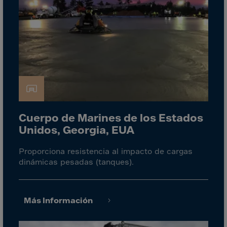
Gambia
Georgia
Germany
Ghana
Gibraltar
Great Britain
Greece
Greenland
Cuerpo de Marines de los Estados
Unidos, Georgia, EUA
Grenada
Guadeloupe
Proporciona resistencia al impacto de cargas
dinámicas pesadas (tanques).
Guam
Guatemala
Guernsey
Más Información
Guinea