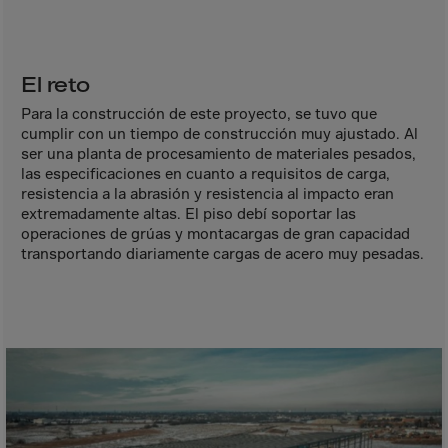
Aruba
Australia
Austria
El reto
Azerbaijan
Para la construcción de este proyecto, se tuvo que
Bahamas
cumplir con un tiempo de construcción muy ajustado. Al
ser una planta de procesamiento de materiales pesados,
Bahrain
las especificaciones en cuanto a requisitos de carga,
resistencia a la abrasión y resistencia al impacto eran
Bangladesh
extremadamente altas. El piso debí soportar las
Barbados
operaciones de grúas y montacargas de gran capacidad
transportando diariamente cargas de acero muy pesadas.
Belarus
Belgium
Belize
Benin
Bermuda
Bhutan