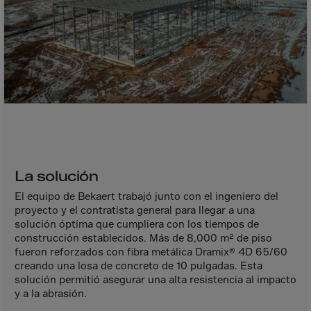
Bolivia
Bosnia-Herz.
Botswana
Bouvet Island
Brazil
Brit.Ind.Oc.Ter
Brit.Virgin Is.
Brunei Dar-es-S
La solución
Buesingen
El equipo de Bekaert trabajó junto con el ingeniero del
Bulgaria
proyecto y el contratista general para llegar a una
Burkina-Faso
solución óptima que cumpliera con los tiempos de
construcción establecidos. Más de 8,000 m² de piso
Burundi
fueron reforzados con fibra metálica Dramix® 4D 65/60
creando una losa de concreto de 10 pulgadas. Esta
Cambodia
solución permitió asegurar una alta resistencia al impacto
Cameroon
y a la abrasión.