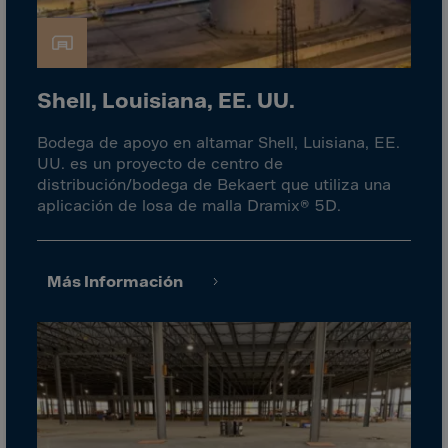
Cook Islands
Costa Rica
Croatia
Shell, Louisiana, EE. UU.
Cuba
Curaçao
Bodega de apoyo en altamar Shell, Luisiana, EE.
Cyprus
UU. es un proyecto de centro de
distribución/bodega de Bekaert que utiliza una
Czech Republic
aplicación de losa de malla Dramix® 5D.
Dem. Rep. Congo
Denmark
Más Información
Djibouti
Dominica
Dominican Rep.
Ecuador
Egypt