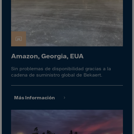
El Salvador
Equatorial Gui.
Eritrea
Estonia
Ethiopia
Falkland Islnds
Amazon, Georgia, EUA
Faroe Islands
Fiji
Sin problemas de disponibilidad gracias a la
cadena de suministro global de Bekaert.
Finland
France
Frenc.Polynesia
Más Información
French Guiana
French S.Territ
Gabon