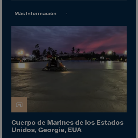
Gambia
Georgia
Más Información
Germany
Ghana
Gibraltar
Great Britain
Greece
Greenland
Grenada
Guadeloupe
Guam
Guatemala
Guernsey
Cuerpo de Marines de los Estados
Guinea
Unidos, Georgia, EUA