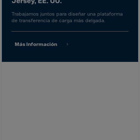
Jersey, EE. UU.
Israel
Italy
Trabajamos juntos para diseñar una plataforma
de transferencia de carga más delgada.
Ivory Coast
Jamaica
Japan
Más Información
Jersey
Jordan
Kazakhstan
Kenya
Kirghistan
Kiribati
Kosovo
Kuwait
Laos