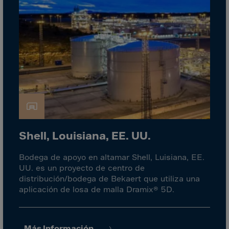
Cook Islands
Costa Rica
Croatia
Cuba
Curaçao
Cyprus
Czech Republic
Dem. Rep. Congo
Denmark
Shell, Louisiana, EE. UU.
Djibouti
Bodega de apoyo en altamar Shell, Luisiana, EE.
Dominica
UU. es un proyecto de centro de
distribución/bodega de Bekaert que utiliza una
Dominican Rep.
aplicación de losa de malla Dramix® 5D.
Ecuador
Egypt
Más Información