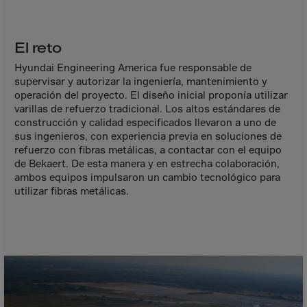
Aruba
Australia
El reto
Austria
Azerbaijan
Hyundai Engineering America fue responsable de
supervisar y autorizar la ingeniería, mantenimiento y
Bahamas
operación del proyecto. El diseño inicial proponía utilizar
varillas de refuerzo tradicional. Los altos estándares de
Bahrain
construcción y calidad especificados llevaron a uno de
Bangladesh
sus ingenieros, con experiencia previa en soluciones de
refuerzo con fibras metálicas, a contactar con el equipo
Barbados
de Bekaert. De esta manera y en estrecha colaboración,
Belarus
ambos equipos impulsaron un cambio tecnológico para
utilizar fibras metálicas.
Belgium
Belize
Benin
Bermuda
Bhutan