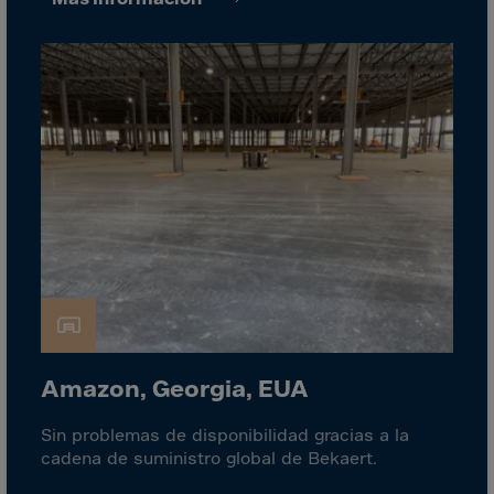
El Salvador
Equatorial Gui.
Eritrea
Estonia
Ethiopia
Falkland Islnds
Faroe Islands
Fiji
Finland
France
Frenc.Polynesia
Amazon, Georgia, EUA
French Guiana
French S.Territ
Sin problemas de disponibilidad gracias a la
cadena de suministro global de Bekaert.
Gabon