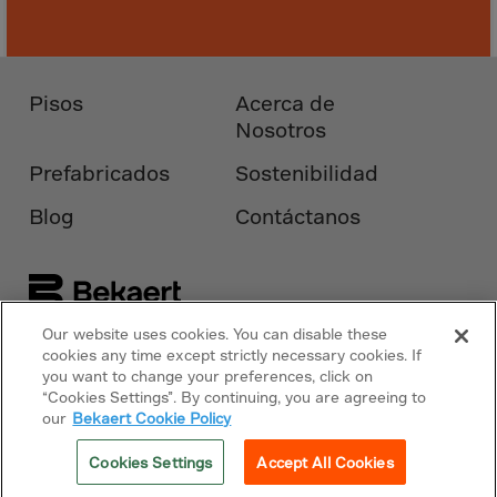
Malaysia
Maldives
Mali
Pisos
Acerca de
Malta
Nosotros
Marshall Islnds
Prefabricados
Sostenibilidad
Martinique
Blog
Contáctanos
Mauretania
Mauritius
Mayotte
Melilla
Our website uses cookies. You can disable these
Síguenos en
Bekaert.com
cookies any time except strictly necessary cookies. If
Mexico
you want to change your preferences, click on
Micronesia
“Cookies Settings”. By continuing, you are agreeing to
Avisos
our
Bekaert Cookie Policy
Minor Outl.Ins.
Política de cookies
Moldavia
Cookies Settings
Accept All Cookies