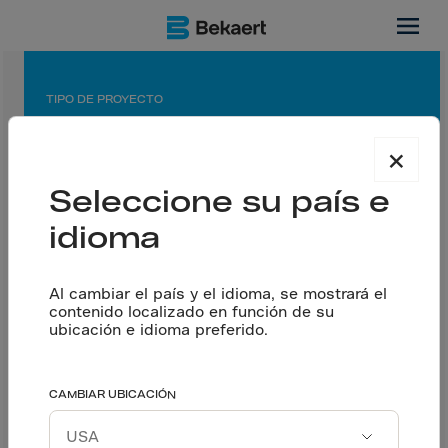
UU.
TIPO DE PROYECTO
Planta de fabricación
×
APLICACIÓN
Seleccione su país e
Piso cortado con sierra
idioma
SOCIOS
Contratista: Precision Concrete Construction, Inc.
Al cambiar el país y el idioma, se mostrará el
Concretera: Hodgson Concrete Company, Inc.
contenido localizado en función de su
Diseñador: Hyundai Engineering America Inc.
ubicación e idioma preferido.
Permite que la
CAMBIAR UBICACIÓN
Hablemos
producción comience