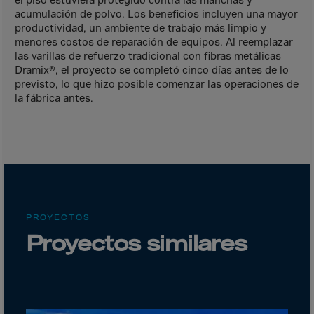
Canada
acumulación de polvo. Los beneficios incluyen una mayor
Canary Islands
productividad, un ambiente de trabajo más limpio y
menores costos de reparación de equipos. Al reemplazar
Cape Verdian
las varillas de refuerzo tradicional con fibras metálicas
Cayman Islands
Dramix®, el proyecto se completó cinco días antes de lo
previsto, lo que hizo posible comenzar las operaciones de
Centr.Afr.Rep.
la fábrica antes.
Ceuta
Chad
Chile
P.R.CHINA
Christmas Islnd
PROYECTOS
Cocos Islands
Proyectos similares
Colombia
Comorin
Congo