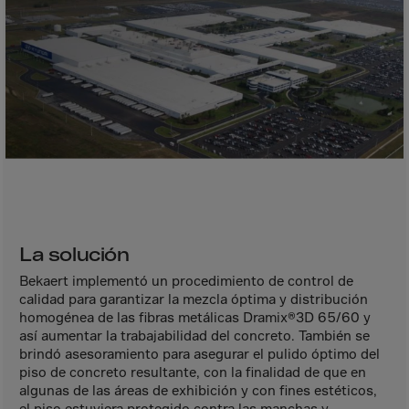
Bolivia
Bosnia-Herz.
Botswana
Bouvet Island
Brazil
Brit.Ind.Oc.Ter
Brit.Virgin Is.
Brunei Dar-es-S
Buesingen
La solución
Bulgaria
Bekaert implementó un procedimiento de control de
Burkina-Faso
calidad para garantizar la mezcla óptima y distribución
homogénea de las fibras metálicas Dramix®3D 65/60 y
Burundi
así aumentar la trabajabilidad del concreto. También se
Cambodia
brindó asesoramiento para asegurar el pulido óptimo del
piso de concreto resultante, con la finalidad de que en
Cameroon
algunas de las áreas de exhibición y con fines estéticos,
el piso estuviera protegido contra las manchas y