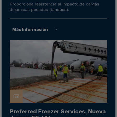
Guinea-Bissau
Proporciona resistencia al impacto de cargas
Guyana
dinámicas pesadas (tanques).
Haiti
Heard/McDon.Isl
Más Información
Helgoland
Honduras
Hong Kong
Hungary
Iceland
India
Indonesia
Iran
Iraq
Ireland
Preferred Freezer Services, Nueva