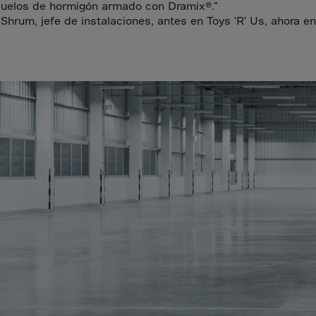
a
suelos de hormigón armado con Dramix®."
Shrum, jefe de instalaciones, antes en Toys 'R' Us, ahora e
lia
ia
aijan
mas
in
adesh
ados
us
um
e
uda
an