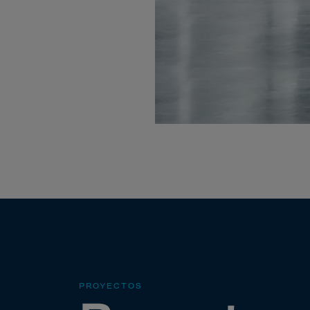
Bolivi
Bosni
Bots
Bouve
Brazil
Brit.I
Brit.V
Brune
Buesi
Bulga
Burki
Burun
Camb
PROYECTOS
Came