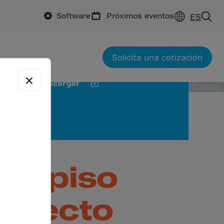
Software
Próximos eventos
ES
general: Gray Construction
de hormigón: Fricks
 Malouf Sleep
Solicita una cotización
×
Descargar
ste piso
erfecto