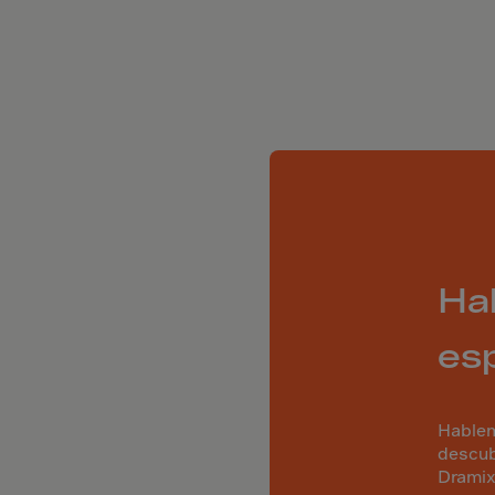
lvador
orial Gui.
a
ia
pia
and Islnds
 Islands
nd
Ha
e
esp
.Polynesia
h Guiana
 S.Territ
Hablem
descub
n
Dramix