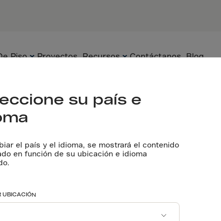
SOCIOS
Contratista 
Contratista 
Propietario:
De Piso
Proyectos
Recursos
Contáctanos
Blog
Hablemos
eccione su país e
ioma
Piso
Tecnología
Documentos
Técnicos
iar el país y el idioma, se mostrará el contenido
Prefabricado
Soluciones
ado en función de su ubicación e idioma
de 17 años, e
do.
Pláticas con
Underground
Sostenibilidad
Expertos
Aplicaciones
ncuentra en p
 UBICACIÓN
Herramienta de