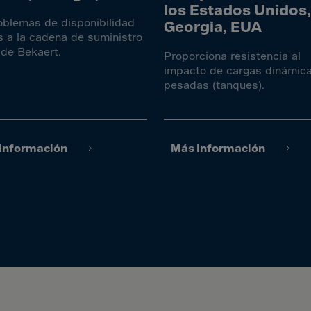
Islands
los Estados Unidos,
oblemas de disponibilidad
 Rica
Georgia, EUA
s a la cadena de suministro
ia
 de Bekaert.
Proporciona resistencia al
impacto de cargas dinámic
pesadas (tanques).
ao
us
 Republic
Información
Más Información
Rep. Congo
ark
ti
ica
ican Rep.
dor