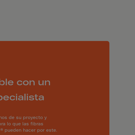
ble con un
ecialista
os de su proyecto y
ra lo que las fibras
® pueden hacer por este.