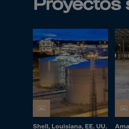
Proyectos 
Cana
Canar
Cape 
Cayma
Centr
Ceuta
Chad
Chile
P.R.C
Chris
Cocos
Colom
Como
Cong
Shell, Louisiana, EE. UU.
Amaz