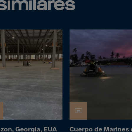
similares
da
y Islands
Verdian
n Islands
.Afr.Rep.
HINA
tmas Islnd
 Islands
bia
rin
o
on, Georgia, EUA
Cuerpo de Marines 