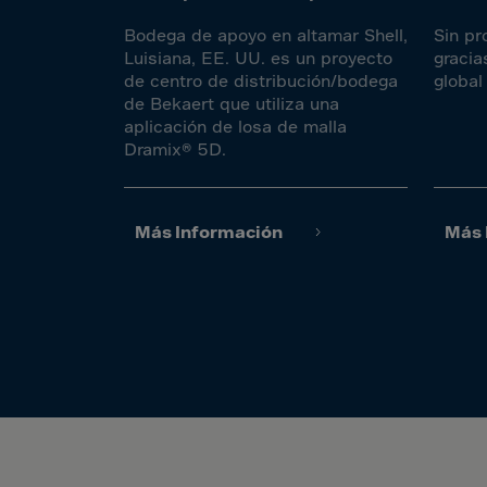
Cook 
Bodega de apoyo en altamar Shell,
Sin pr
Costa
Luisiana, EE. UU. es un proyecto
gracia
Croat
de centro de distribución/bodega
global
de Bekaert que utiliza una
Cuba
aplicación de losa de malla
Curaç
Dramix® 5D.
Cypr
Czech
Más Información
Más 
Dem. 
Denm
Djibou
Domin
Domin
Ecua
Egypt