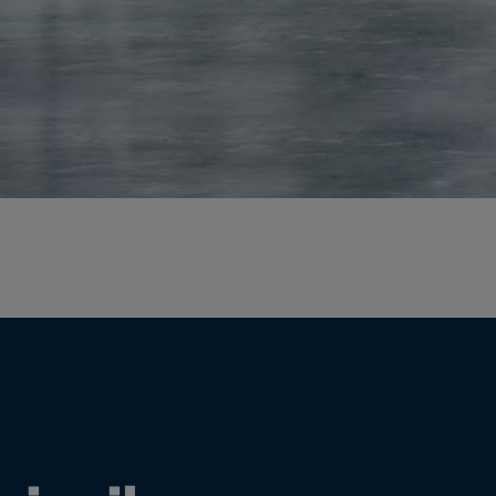
a
a-Herz.
wana
t Island
nd.Oc.Ter
irgin Is.
i Dar-es-S
ngen
ria
na-Faso
di
odia
roon