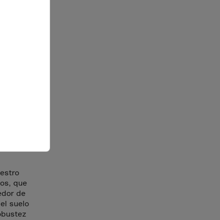
 parte
 ha
l
estro
tos, que
edor de
el suelo
obustez