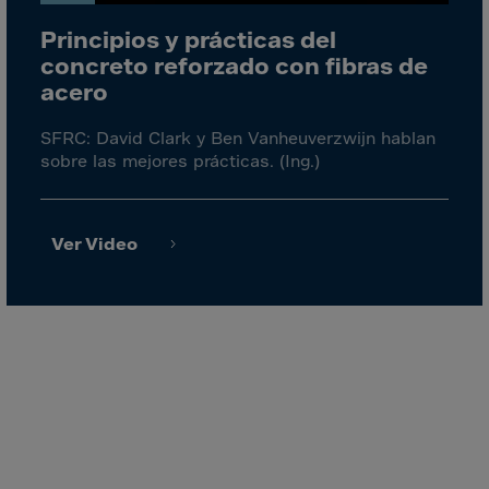
El Salvador
Principios y prácticas del
Equatorial Gui.
concreto reforzado con fibras de
Eritrea
acero
Estonia
SFRC: David Clark y Ben Vanheuverzwijn hablan
Ethiopia
sobre las mejores prácticas. (Ing.)
Falkland Islnds
Faroe Islands
Ver Video
Fiji
Finland
France
Frenc.Polynesia
French Guiana
French S.Territ
Gabon