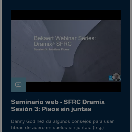
Aruba
Australia
Austria
Azerbaijan
Bahamas
Bahrain
Bangladesh
Barbados
Belarus
Belgium
Belize
Seminario web - SFRC Dramix
Benin
Sesión 3: Pisos sin juntas
Bermuda
Danny Godinez da algunos consejos para usar
Bhutan
fibras de acero en suelos sin juntas. (Ing.)