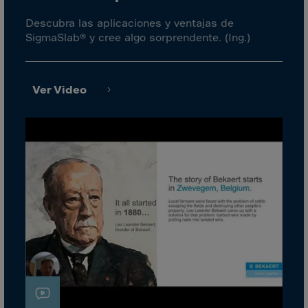
Cook Islands
Descubra las aplicaciones y ventajas de
Costa Rica
SigmaSlab® y cree algo sorprendente. (Ing.)
Croatia
Cuba
Curaçao
Ver Video
Cyprus
Czech Republic
Dem. Rep. Congo
Denmark
Djibouti
Dominica
Dominican Rep.
Ecuador
Egypt