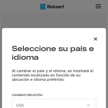
acero
Cualquier asentamiento de la subbase tendrá el mismo
×
efecto sobre un piso de concreto reforzado con barras
de refuerzo y un piso de concreto con fibras de acero
Seleccione su país e
cuando esté cargado.
idioma
Al cambiar el país y el idioma, se mostrará el
contenido localizado en función de su
ubicación e idioma preferido.
CAMBIAR UBICACIÓN