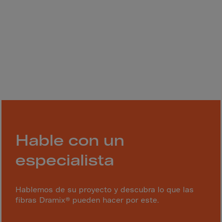
Gambia
Georgia
Germany
Ghana
Gibraltar
Great Britain
Greece
Greenland
Grenada
Hable con un
Guadeloupe
especialista
Guam
Guatemala
Hablemos de su proyecto y descubra lo que las
Guernsey
fibras Dramix® pueden hacer por este.
Guinea