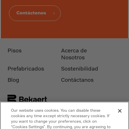
Guinea-Bissau
Guyana
Contáctenos
Haiti
Heard/McDon.Isl
Helgoland
Honduras
Pisos
Acerca de
Hong Kong
Nosotros
Hungary
Prefabricados
Sostenibilidad
Iceland
Blog
Contáctanos
India
Indonesia
Iran
Our website uses cookies. You can disable these
Iraq
Síguenos en
Bekaert.com
cookies any time except strictly necessary cookies. If
Ireland
you want to change your preferences, click on
“Cookies Settings”. By continuing, you are agreeing to