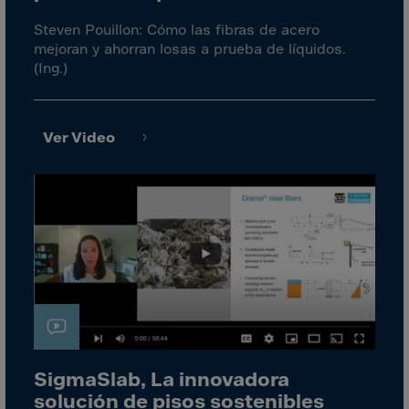
Canada
Steven Pouillon: Cómo las fibras de acero
Canary Islands
mejoran y ahorran losas a prueba de líquidos.
Cape Verdian
(Ing.)
Cayman Islands
Centr.Afr.Rep.
Ver Video
Ceuta
Chad
Chile
P.R.CHINA
Christmas Islnd
Cocos Islands
Colombia
Comorin
SigmaSlab, La innovadora
Congo
solución de pisos sostenibles