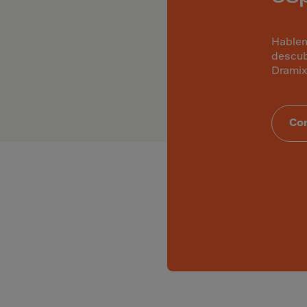
Islands
 Rica
Hablem
ia
descub
Dramix
ao
us
Co
 Republic
Rep. Congo
ark
ti
ica
ican Rep.
dor