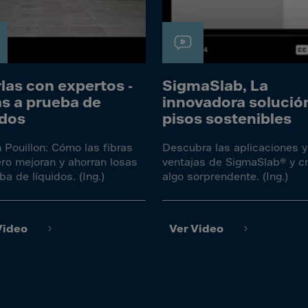
a
a-Herz.
wana
t Island
las con expertos -
SigmaSlab, La
s a prueba de
innovadora solució
nd.Oc.Ter
idos
pisos sostenibles
irgin Is.
 Pouillon: Cómo las fibras
Descubra las aplicaciones y
i Dar-es-S
ro mejoran y ahorran losas
ventajas de SigmaSlab® y c
ba de líquidos. (Ing.)
algo sorprendente. (Ing.)
ngen
ria
na-Faso
Video
Ver Video
di
odia
roon