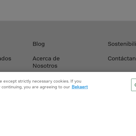
lvador
orial Gui.
a
ia
pia
Blog
Sostenibil
and Islnds
ados
Acerca de
Contáctan
 Islands
Nosotros
nd
 except strictly necessary cookies. If you
 continuing, you are agreeing to our
Bekaert
e
.Polynesia
h Guiana
 S.Territ
Avisos
Política de cookies
Bekaert.com
n