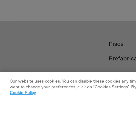
El Sa
Equat
Eritre
Eston
Ethio
Pisos
Falkl
Prefabric
Faroe
Fiji
Finla
Our website uses cookies. You can disable these cookies any time
want to change your preferences, click on “Cookies Settings”. By
Franc
Cookie Policy
Frenc
Frenc
French
Síguenos en
Gabo