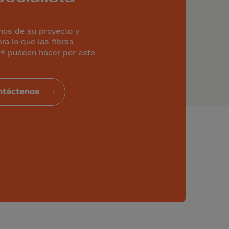
os de su proyecto y
ra lo que las fibras
® pueden hacer por este.
ntáctenos