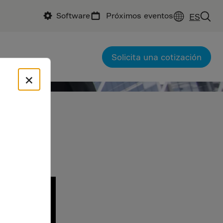
Software
Próximos eventos
ES
Solicita una cotización
×
ro
n este