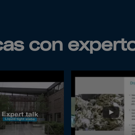
a
lia
ia
aijan
icas con expert
mas
in
adesh
ados
us
um
e
uda
an