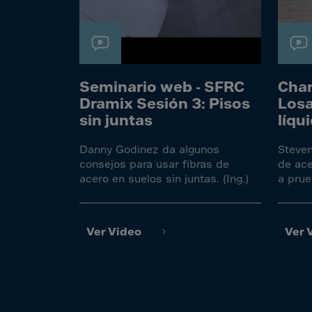
Bolivi
Bosni
Bots
Bouve
Seminario web - SFRC
Char
Brazil
Dramix Sesión 3: Pisos
Losa
Brit.I
sin juntas
líqu
Brit.V
Danny Godinez da algunos
Steven
Brune
consejos para usar fibras de
de ace
acero en suelos sin juntas. (Ing.)
a prue
Buesi
Bulga
Burki
Ver Video
Ver 
Burun
Camb
Came