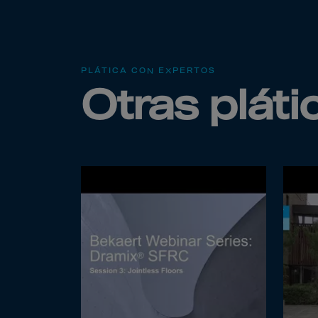
Arub
Austra
Austr
Azerb
PLÁTICA CON EXPERTOS
Otras plát
Baha
Bahra
Bangl
Barb
Belar
Belgi
Beliz
Benin
Berm
Bhut