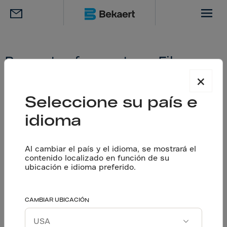
Preguntas frecuentes – Fibras
metálicas Dramix®
×
Seleccione su país e
idioma
Veamos algunas de las preguntas más
frecuentes sobre nuestras fibras metálicas
Dramix®.
Al cambiar el país y el idioma, se mostrará el
contenido localizado en función de su
ubicación e idioma preferido.
¿El Concreto Reforzado con
Fibras Metálicas es
CAMBIAR UBICACIÓN
eléctricamente conductor?