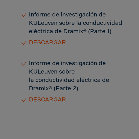
Aruba
Australia
Informe de investigación de
Austria
KULeuven sobre la conductividad
Azerbaijan
eléctrica de Dramix® (Parte 1)
Bahamas
DESCARGAR
Bahrain
Bangladesh
Informe de investigación de
Barbados
KULeuven sobre
la conductividad eléctrica de
Belarus
Dramix® (Parte 2)
Belgium
DESCARGAR
Belize
Benin
Bermuda
Bhutan