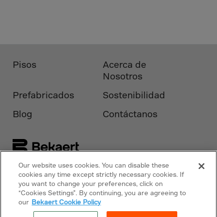
Bolivia
Bosnia-Herz.
Botswana
Bouvet Island
Brazil
Pisos
Acerca de
Nosotros
Brit.Ind.Oc.Ter
Prefabricados
Brit.Virgin Is.
Sostenibilidad
Brunei Dar-es-S
Blog
Contáctanos
Buesingen
Bulgaria
Burkina-Faso
Our website uses cookies. You can disable these
Burundi
Síguenos en
cookies any time except strictly necessary cookies. If
Bekaert.com
you want to change your preferences, click on
Cambodia
“Cookies Settings”. By continuing, you are agreeing to
Avisos
our
Cameroon
Bekaert Cookie Policy