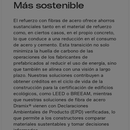
Israel
Más sostenible
Italy
Ivory Coast
El refuerzo con fibras de acero ofrece ahorros
sustanciales tanto en el material de refuerzo
Jamaica
como, en ciertos casos, en el propio concreto,
Japan
lo que conduce a una reducción en el consumo
de acero y cemento. Esta transición no solo
Jersey
minimiza la huella de carbono de las
Jordan
operaciones de los fabricantes de
prefabricados al reducir el uso de energía, sino
Kazakhstan
que también se alinea con una visión a largo
Kenya
plazo. Nuestras soluciones contribuyen a
obtener créditos en el ciclo de vida de la
Kirghistan
construcción para la certificación de edificios
ecológicos, como LEED o BREEAM, mientras
Kiribati
que nuestras soluciones de fibra de acero
Kosovo
Dramix® vienen con Declaraciones
Ambientales de Producto (EPD) verificadas, lo
Kuwait
que permite a los constructores comparar
Laos
materiales sustentables y tomar decisiones
informadas.