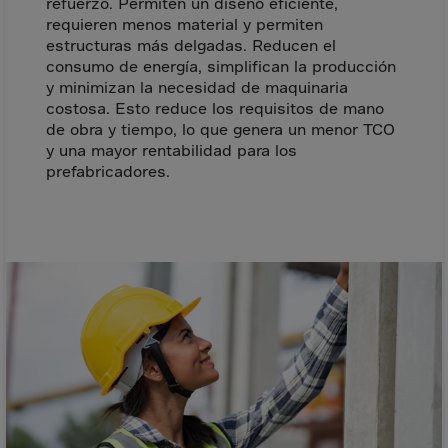
Canada
refuerzo. Permiten un diseño eficiente,
requieren menos material y permiten
Canary Islands
estructuras más delgadas. Reducen el
Cape Verdian
consumo de energía, simplifican la producción
y minimizan la necesidad de maquinaria
Cayman Islands
costosa. Esto reduce los requisitos de mano
de obra y tiempo, lo que genera un menor TCO
Centr.Afr.Rep.
y una mayor rentabilidad para los
Ceuta
prefabricadores.
Chad
Chile
P.R.CHINA
Christmas Islnd
Cocos Islands
Colombia
Comorin
Congo