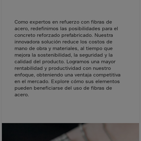
Aruba
Australia
Austria
Como expertos en refuerzo con fibras de
acero, redefinimos las posibilidades para el
Azerbaijan
concreto reforzado prefabricado. Nuestra
Bahamas
innovadora solución reduce los costos de
mano de obra y materiales, al tiempo que
Bahrain
mejora la sostenibilidad, la seguridad y la
Bangladesh
calidad del producto. Logramos una mayor
rentabilidad y productividad con nuestro
Barbados
enfoque, obteniendo una ventaja competitiva
en el mercado. Explore cómo sus elementos
Belarus
pueden beneficiarse del uso de fibras de
Belgium
acero.
Belize
Benin
Bermuda
Bhutan