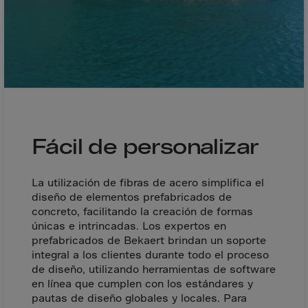
Malaysia
Maldives
Mali
Malta
Marshall Islnds
Martinique
Mauretania
Fácil de personalizar
Mauritius
Mayotte
La utilización de fibras de acero simplifica el
diseño de elementos prefabricados de
Melilla
concreto, facilitando la creación de formas
Mexico
únicas e intrincadas. Los expertos en
prefabricados de Bekaert brindan un soporte
Micronesia
integral a los clientes durante todo el proceso
Minor Outl.Ins.
de diseño, utilizando herramientas de software
en línea que cumplen con los estándares y
Moldavia
pautas de diseño globales y locales. Para