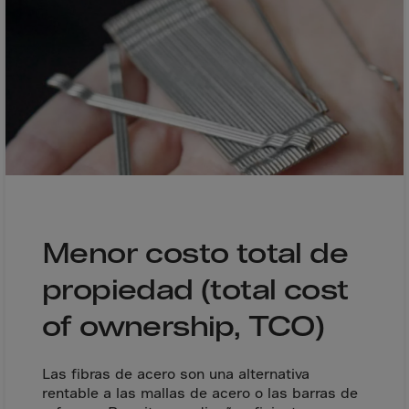
Bolivia
Bosnia-Herz.
Botswana
Bouvet Island
Brazil
Brit.Ind.Oc.Ter
Brit.Virgin Is.
Brunei Dar-es-S
Buesingen
Menor costo total de
Bulgaria
propiedad (total cost
Burkina-Faso
of ownership, TCO)
Burundi
Cambodia
Las fibras de acero son una alternativa
Cameroon
rentable a las mallas de acero o las barras de