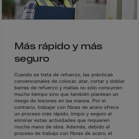
Cook Islands
Costa Rica
Croatia
Cuba
Curaçao
Más rápido y más
Cyprus
seguro
Czech Republic
Dem. Rep. Congo
Cuando se trata de refuerzo, las prácticas
Denmark
convencionales de colocar, atar, cortar y doblar
barras de refuerzo y mallas no sólo consumen
Djibouti
mucho tiempo sino que también plantean un
Dominica
riesgo de lesiones en las manos. Por el
contrario, trabajar con fibras de acero ofrece
Dominican Rep.
un proceso más rápido, limpio y seguro al
Ecuador
eliminar estas actividades que requieren
mucha mano de obra. Además, debido al
Egypt
proceso de trabajo con fibras de acero, el