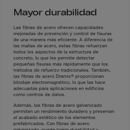
Gambia
Mayor durabilidad
Georgia
Germany
Las fibras de acero ofrecen capacidades
Ghana
mejoradas de prevención y control de fisuras
Gibraltar
de una manera más eficiente. A diferencia de
las mallas de acero, estas fibras refuerzan
Great Britain
todos los aspectos de la estructura de
Greece
concreto, lo que les permite detectar
pequeñas fisuras más rápidamente que los
Greenland
métodos de refuerzo tradicionales. También,
Grenada
las fibras de acero Dramix® proporcionan
blindaje electromagnético, lo que las hace
Guadeloupe
adecuadas para aplicaciones en edificios
Guam
como centros de datos.
Guatemala
Además, las fibras de acero galvanizado
permiten un rendimiento duradero y preservan
Guernsey
el acabado estético de los elementos
Guinea
prefabricados. Con fibras de acero
galvanizado, puede lograr durabilidad y