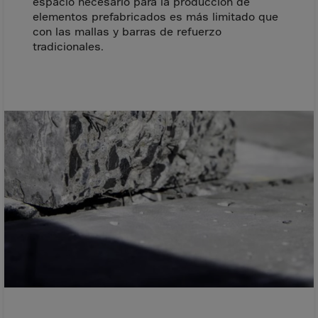
El Salvador
espacio necesario para la producción de
elementos prefabricados es más limitado que
Equatorial Gui.
con las mallas y barras de refuerzo
tradicionales.
Eritrea
Estonia
Ethiopia
Falkland Islnds
Faroe Islands
Fiji
Finland
France
Frenc.Polynesia
French Guiana
French S.Territ
Gabon