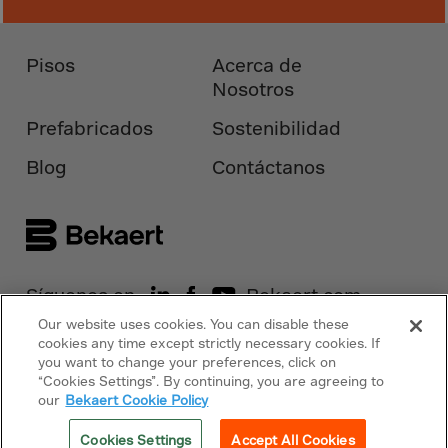
Canada
Canary Islands
Pisos
Acerca de
Cape Verdian
Nosotros
Cayman Islands
Prefabricados
Sostenibilidad
Centr.Afr.Rep.
Ceuta
Blog
Contáctanos
Chad
Chile
P.R.CHINA
Christmas Islnd
Síguenos en
Bekaert.com
Cocos Islands
Our website uses cookies. You can disable these
cookies any time except strictly necessary cookies. If
Avisos
Colombia
you want to change your preferences, click on
“Cookies Settings”. By continuing, you are agreeing to
Comorin
Política de cookies
our
Bekaert Cookie Policy
Congo
Copyright © 2026 Bekaert. Todos los
Cookies Settings
Accept All Cookies