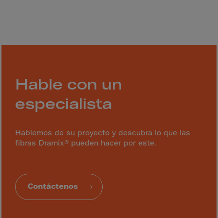
Bolivia
Bosnia-Herz.
Botswana
Bouvet Island
Brazil
Brit.Ind.Oc.Ter
Hable con un
Brit.Virgin Is.
especialista
Brunei Dar-es-S
Buesingen
Hablemos de su proyecto y descubra lo que las
Bulgaria
fibras Dramix® pueden hacer por este.
Burkina-Faso
Burundi
Contáctenos
Cambodia
Cameroon